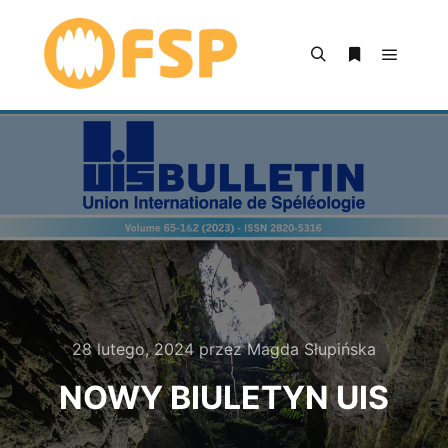
Główne
Szukaj
Więcej inform
28 lutego, 2024
przez
Magda Słupińska
NOWY BIULETYN UIS