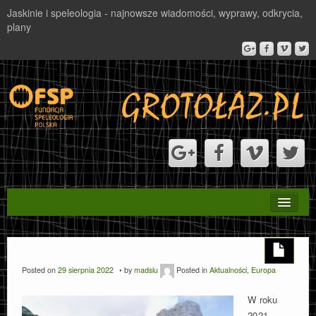
Jaskinie i speleologia - najnowsze wiadomości, wyprawy, odkrycia,
plany
STRONA GŁÓWNA
PROJEKT VALBONA
Posted on
29 sierpnia 2022
by
madslu
Posted in
Aktualności
,
Europa
NAGRODA
W roku
2021