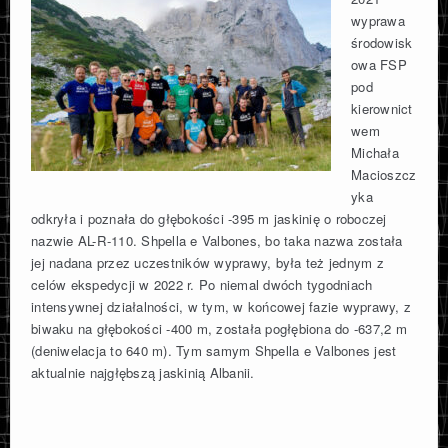
wyprawa
KATALOG WYPRAW POLSKICH
środowisk
owa FSP
pod
SZACHOWNICA
kierownict
wem
CAVE SNIPER
Michała
Macioszcz
yka
O FUNDACJI
odkryła i poznała do głębokości -395 m jaskinię o roboczej
nazwie AL-R-110. Shpella e Valbones, bo taka nazwa została
jej nadana przez uczestników wyprawy, była też jednym z
KONTAKT
celów ekspedycji w 2022 r. Po niemal dwóch tygodniach
intensywnej działalności, w tym, w końcowej fazie wyprawy, z
biwaku na głębokości -400 m, została pogłębiona do -637,2 m
(deniwelacja to 640 m). Tym samym Shpella e Valbones jest
aktualnie najgłębszą jaskinią Albanii.