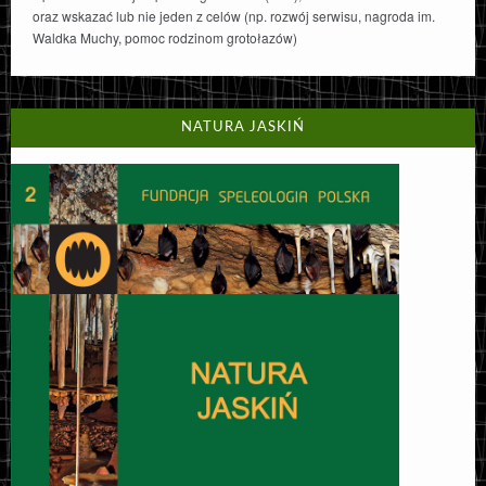
oraz wskazać lub nie jeden z celów (np. rozwój serwisu, nagroda im.
Waldka Muchy, pomoc rodzinom grotołazów)
NATURA JASKIŃ