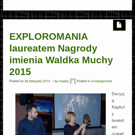
EXPLOROMANIA
laureatem Nagrody
imienia Waldka Muchy
2015
Posted on
26 listopada 2015
by
madslu
Posted in
Uncategorized
Decyzj
ą
Kapituł
y
laureat
em
czwart