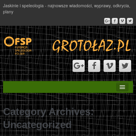
Jaskinie i speleologia - najnowsze wiadomości, wyprawy, odkrycia,
plany
STRONA GŁÓWNA
Category Archives:
PROJEKT VALBONA
Uncategorized
NAGRODA