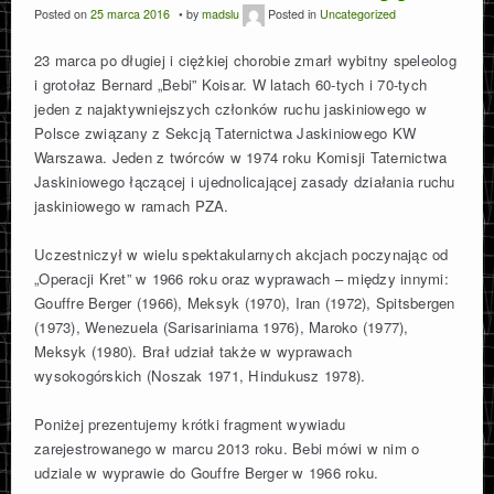
Posted on
25 marca 2016
by
madslu
Posted in
Uncategorized
23 marca po długiej i ciężkiej chorobie zmarł wybitny speleolog
i grotołaz Bernard „Bebi” Koisar. W latach 60-tych i 70-tych
jeden z najaktywniejszych członków ruchu jaskiniowego w
Polsce związany z Sekcją Taternictwa Jaskiniowego KW
Warszawa. Jeden z twórców w 1974 roku Komisji Taternictwa
Jaskiniowego łączącej i ujednolicającej zasady działania ruchu
jaskiniowego w ramach PZA.
Uczestniczył w wielu spektakularnych akcjach poczynając od
„Operacji Kret” w 1966 roku oraz wyprawach – między innymi:
Gouffre Berger (1966), Meksyk (1970), Iran (1972), Spitsbergen
(1973), Wenezuela (Sarisariniama 1976), Maroko (1977),
Meksyk (1980). Brał udział także w wyprawach
wysokogórskich (Noszak 1971, Hindukusz 1978).
Poniżej prezentujemy krótki fragment wywiadu
zarejestrowanego w marcu 2013 roku. Bebi mówi w nim o
udziale w wyprawie do Gouffre Berger w 1966 roku.