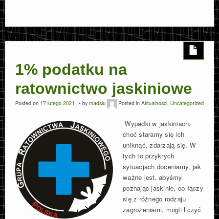
1% podatku na
ratownictwo jaskiniowe
Posted on
17 lutego 2021
by
madslu
Posted in
Aktualności
,
Uncategorized
Wypadki w jaskiniach,
choć staramy się ich
uniknąć, zdarzają się. W
tych to przykrych
sytuacjach doceniamy, jak
ważne jest, abyśmy
poznając jaskinie, co łączy
się z różnego rodzaju
zagrożeniami, mogli liczyć