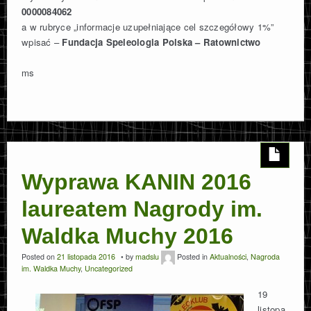
0000084062
a w rubryce „informacje uzupełniające cel szczegółowy 1%”
wpisać –
Fundacja Speleologia Polska – Ratownictwo
ms
Wyprawa KANIN 2016
laureatem Nagrody im.
Waldka Muchy 2016
Posted on
21 listopada 2016
by
madslu
Posted in
Aktualności
,
Nagroda
im. Waldka Muchy
,
Uncategorized
19
listopa