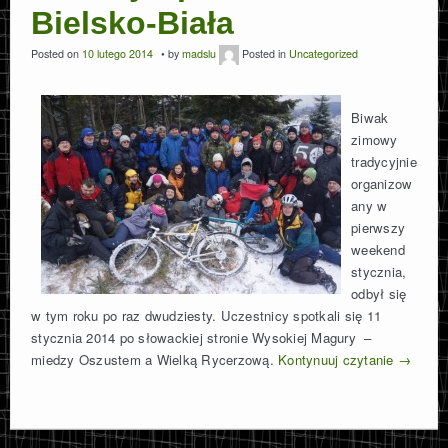
Bielsko-Biała
Posted on
10 lutego 2014
by
madslu
Posted in
Uncategorized
Biwak
zimowy
tradycyjnie
organizow
any w
pierwszy
weekend
stycznia,
odbył się
w tym roku po raz dwudziesty. Uczestnicy spotkali się 11
stycznia 2014 po słowackiej stronie Wysokiej Magury –
miedzy Oszustem a Wielką Rycerzową.
Kontynuuj czytanie
→