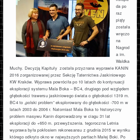
da po
raz
piąty
została
wręczo
na
Nagrod
a im.
Waldka
Muchy. Decyzją Kapituły została przyznana wyprawie KANIN
2016 zorganizowanej przez Sekcję Taternictwa Jaskiniowego
KW Kraków. Wyprawa powróciła po 10 latach do kontynuacji
eksploracji systemu Mala Boka – BC4, drugiego pod względem
głębokości trawersu jaskiniowego świata o głębokości 1319 m.
BC4 to „polski problem” eksplorowany do głębokości -700 m w
latach 2003 do 2006 r. Natomiast Mala Boka to historyczny
problem masywu Kanin doprowadzony w ciagu 31 lat
eksploracji do +650 m. przewyższenia. tegoroczna Letnia
wyprawa była pokłosiem rekonesansu z grudnia 2015 w wyniku
którego odkryto okno w najwyższych partiach Małej Boki. Po