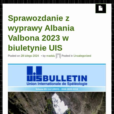
KATALOG WYPRAW POLSKICH
Sprawozdanie z
SZACHOWNICA
wyprawy Albania
Valbona 2023 w
CAVE SNIPER
biuletynie UIS
O FUNDACJI
Posted on
28 lutego 2024
by
madslu
Posted in
Uncategorized
KONTAKT