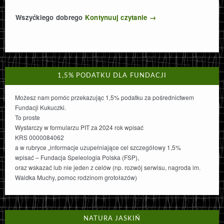
Wszyćkiego dobrego
Kontynuuj czytanie
→
1,5% PODATKU DLA FUNDACJI
Możesz nam pomóc przekazując 1,5% podatku za pośrednictwem
Fundacji Kukuczki.
To proste
Wystarczy w formularzu PIT za 2024 rok wpisać
KRS 0000084062
a w rubryce „informacje uzupełniające cel szczegółowy 1,5%
wpisać – Fundacja Speleologia Polska (FSP),
oraz wskazać lub nie jeden z celów (np. rozwój serwisu, nagroda im.
Waldka Muchy, pomoc rodzinom grotołazów)
NATURA JASKIŃ