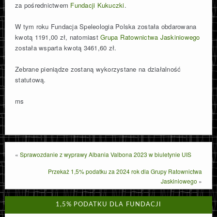
za pośrednictwem
Fundacji Kukuczki
.
KATALOG WYPRAW POLSKICH
W tym roku Fundacja Speleologia Polska została obdarowana
kwotą 1191,00 zł, natomiast
Grupa Ratownictwa Jaskiniowego
SZACHOWNICA
została wsparta kwotą 3461,60 zł.
Zebrane pieniądze zostaną wykorzystane na działalność
CAVE SNIPER
statutową.
O FUNDACJI
ms
KONTAKT
«
Sprawozdanie z wyprawy Albania Valbona 2023 w biuletynie UIS
Przekaż 1,5% podatku za 2024 rok dla Grupy Ratownictwa
Jaskiniowego
»
1,5% PODATKU DLA FUNDACJI