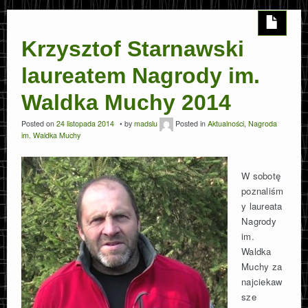
KATALOG WYPRAW POLSKICH
Krzysztof Starnawski
SZACHOWNICA
laureatem Nagrody im.
Waldka Muchy 2014
CAVE SNIPER
Posted on
24 listopada 2014
by
madslu
Posted in
Aktualności
,
Nagroda
im. Waldka Muchy
O FUNDACJI
W sobotę
KONTAKT
poznaliśm
y laureata
Nagrody
im.
Waldka
Muchy za
najciekaw
sze