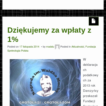
Dziękujemy za wpłaty z
1%
Posted on
17 listopada 2014
by
madslu
Posted in
Aktualności
,
Fundacja
Speleologia Polska
W
deklaracja
ch
podatkowy
ch za
2013 rok
Darczyńcy
przekazali
Fundacji