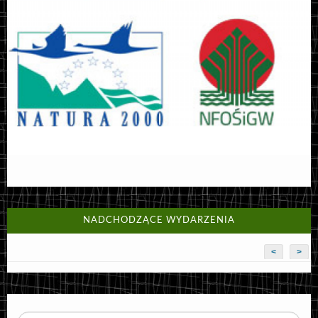
NADCHODZĄCE WYDARZENIA
<
>