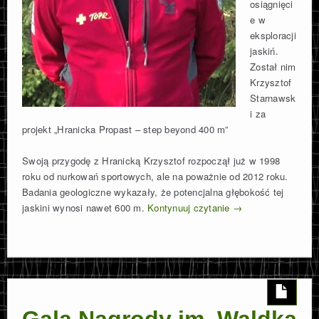
osiągnięci
e w
eksploracji
jaskiń.
Został nim
Krzysztof
Starnawsk
i za
projekt „Hranicka Propast – step beyond 400 m”
Swoją przygodę z Hranicką Krzysztof rozpoczął już w 1998
roku od nurkowań sportowych, ale na poważnie od 2012 roku.
Badania geologiczne wykazały, że potencjalna głębokość tej
jaskini wynosi nawet 600 m.
Kontynuuj czytanie
→
Gala Nagrody im. Waldka