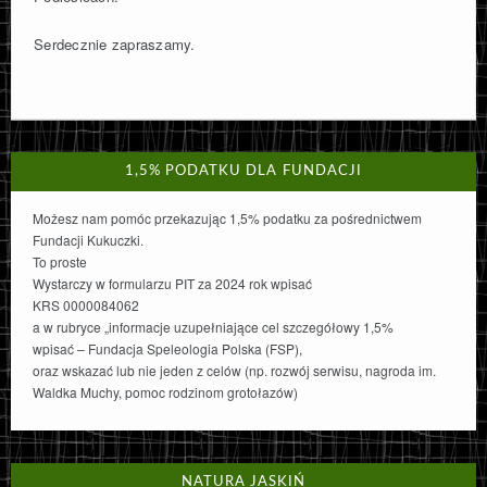
Serdecznie zapraszamy.
1,5% PODATKU DLA FUNDACJI
Możesz nam pomóc przekazując 1,5% podatku za pośrednictwem
Fundacji Kukuczki.
To proste
Wystarczy w formularzu PIT za 2024 rok wpisać
KRS 0000084062
a w rubryce „informacje uzupełniające cel szczegółowy 1,5%
wpisać – Fundacja Speleologia Polska (FSP),
oraz wskazać lub nie jeden z celów (np. rozwój serwisu, nagroda im.
Waldka Muchy, pomoc rodzinom grotołazów)
NATURA JASKIŃ