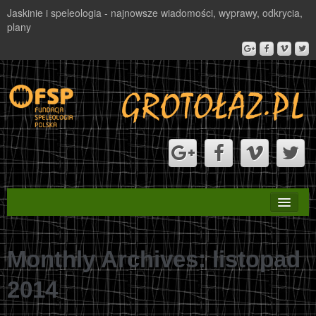
Jaskinie i speleologia - najnowsze wiadomości, wyprawy, odkrycia,
plany
STRONA GŁÓWNA
Monthly Archives:
PROJEKT VALBONA
listopad
2014
NAGRODA