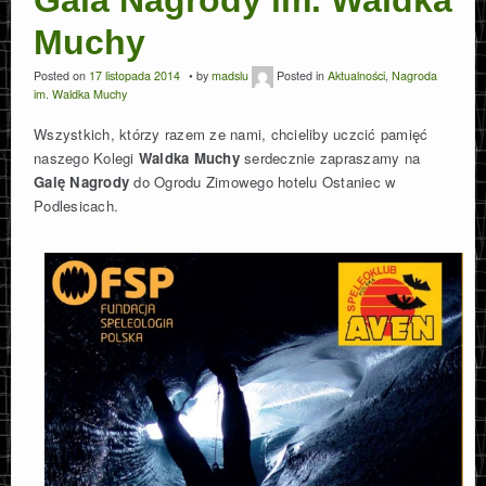
Muchy
Posted on
17 listopada 2014
by
madslu
Posted in
Aktualności
,
Nagroda
im. Waldka Muchy
Wszystkich, którzy razem ze nami, chcieliby uczcić pamięć
naszego Kolegi
Waldka Muchy
serdecznie zapraszamy na
Galę Nagrody
do Ogrodu Zimowego hotelu Ostaniec w
Podlesicach.