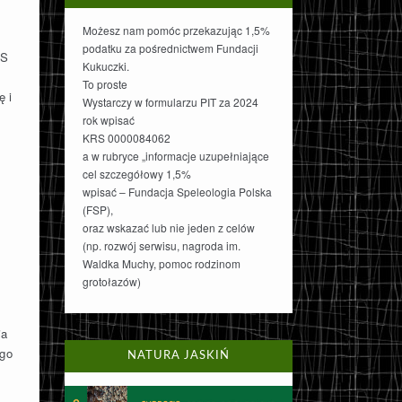
Możesz nam pomóc przekazując 1,5%
podatku za pośrednictwem Fundacji
SS
Kukuczki.
To proste
ę i
Wystarczy w formularzu PIT za 2024
rok wpisać
KRS 0000084062
a w rubryce „informacje uzupełniające
cel szczegółowy 1,5%
wpisać – Fundacja Speleologia Polska
(FSP),
oraz wskazać lub nie jeden z celów
(np. rozwój serwisu, nagroda im.
Waldka Muchy, pomoc rodzinom
grotołazów)
ia
 go
NATURA JASKIŃ