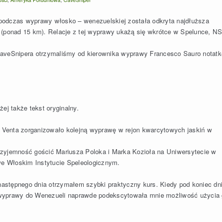
podczas wyprawy włosko – wenezuelskiej została odkryta najdłuższa
 (ponad 15 km). Relacje z tej wyprawy ukażą się wkrótce w Spelunce, N
CaveSnipera otrzymaliśmy od kierownika wyprawy Francesco Sauro notatk
ej także tekst oryginalny.
Venta zorganizowało kolejną wyprawę w rejon kwarcytowych jaskiń w
rzyjemność gościć Mariusza Poloka i Marka Kozioła na Uniwersytecie w
 we Włoskim Instytucie Speleologicznym.
astępnego dnia otrzymałem szybki praktyczny kurs. Kiedy pod koniec dn
 wyprawy do Wenezueli naprawde podekscytowała mnie możliwość użycia