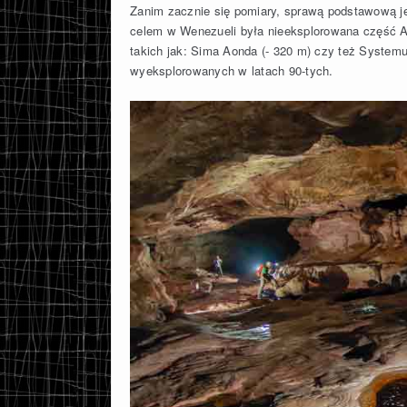
Zanim zacznie się pomiary, sprawą podstawową j
celem w Wenezueli była nieeksplorowana część Au
takich jak: Sima Aonda (- 320 m) czy też Systemu
wyeksplorowanych w latach 90-tych.