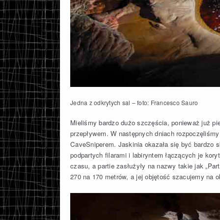
Jedna z odkrytych sal – foto: Francesco Sauro
Mieliśmy bardzo dużo szczęścia, ponieważ już pi
przepływem. W następnych dniach rozpoczęliśmy ka
CaveSniperem. Jaskinia okazała się być bardzo
podpartych filarami i labiryntem łączących je kory
czasu, a partie zasłużyły na nazwy takie jak „Pa
270 na 170 metrów, a jej objętość szacujemy na 