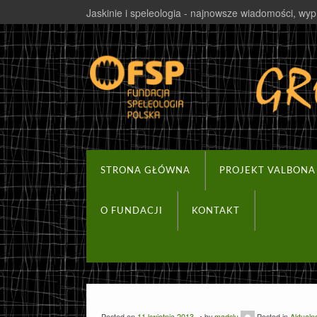
Jaskinie i speleologia - najnowsze wiadomości, wyp
STRONA GŁÓWNA
PROJEKT VALBONA
O FUNDACJI
KONTAKT
Posted on
11 kwietnia 2013
by
madslu
Posted in
Aktualn