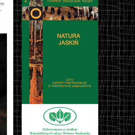
zym
–