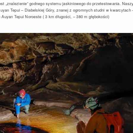
est „znalezienie” godnego systemu jaskiniowego do przetestowania. Nas
yan Tepui – Diabelskiej Góry, znanej z ogromnych studni w kwarcytach 
 Auyan Tepui Noroeste ( 3 km długości, – 380 m głębokości)