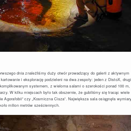
erwszego dnia znależliśmy duży otwór prowadzący do galerii z aktywnym
rtowanie i eksplorację podzieleni na dwa zespoły: jeden z DistoX, drugi
 skomplikowanym systemem, z wieloma salami o szerokości ponad 100 m,
tarzy. W kilku miejscach było tak obszernie, że gubiliśmy się tracąc wiele
rtie Agorafobii” czy „Kosmiczna Cisza”. Największa sala osiągnęła wymiar
około milion metrów sześciennych.