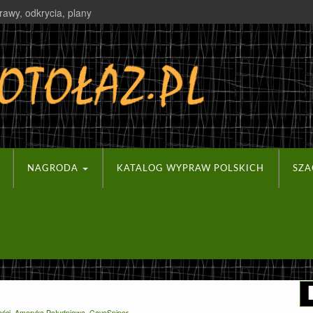
rawy, odkrycia, plany
NAGRODA
KATALOG WYPRAW POLSKICH
SZ
ości
,
Ameryka Południowa
,
CaveSniper