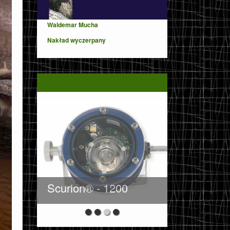
Waldemar Mucha
Nakład wyczerpany
LAMPY CZOŁOWE SCURION®
Scurion® - 1500