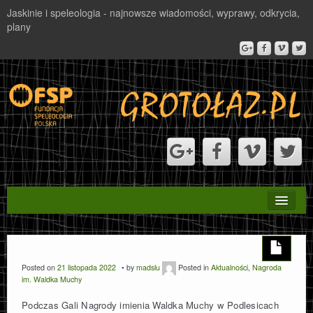
Jaskinie i speleologia - najnowsze wiadomości, wyprawy, odkrycia,
plany
STRONA GŁÓWNA
PROJEKT VALBONA
Posted on
21 listopada 2022
by
madslu
Posted in
Aktualności
,
Nagroda
im. Waldka Muchy
NAGRODA
Podczas Gali Nagrody imienia Waldka Muchy w Podlesicach