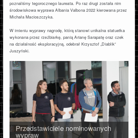
poznaliśmy tegorocznego laureata. Po raz drugi została nim
KATALOG WYPRAW POLSKICH
środowiskowa wyprawa Albania Valbona 2022 kierowana przez
Michała Macioszczyka.
SZACHOWNICA
W imieniu wyprawy nagrodę, którą stanowi unikalna statuetka
wykonana przez rzeźbiarkę, panią Arianę Sarapatę oraz czek
na działalność eksploracyjną, odebrał Krzysztof „Diablik”
CAVE SNIPER
Juszyński.
O FUNDACJI
KONTAKT
Przedstawiciele nominowanych
wypraw