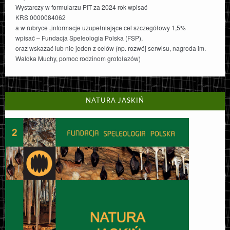
Wystarczy w formularzu PIT za 2024 rok wpisać
KRS 0000084062
a w rubryce „informacje uzupełniające cel szczegółowy 1,5%
wpisać – Fundacja Speleologia Polska (FSP),
oraz wskazać lub nie jeden z celów (np. rozwój serwisu, nagroda im.
Waldka Muchy, pomoc rodzinom grotołazów)
NATURA JASKIŃ