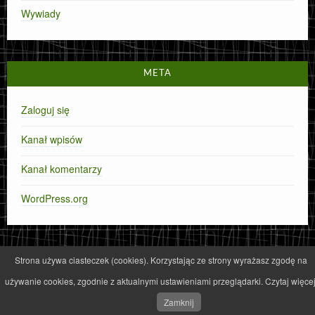
Wywiady
META
Zaloguj się
Kanał wpisów
Kanał komentarzy
WordPress.org
Strona używa ciasteczek (cookies). Korzystając ze strony wyrażasz zgodę na
używanie cookies, zgodnie z aktualnymi ustawieniami przeglądarki. Czytaj więcej
CyberChimps ©2026
Zamknij