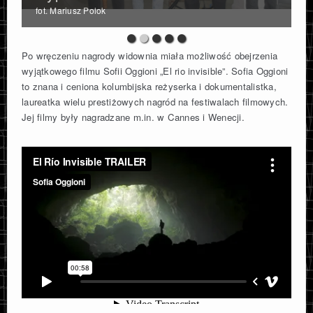
fot. Mariusz Polok
Po wręczeniu nagrody widownia miała możliwość obejrzenia
wyjątkowego filmu Sofii Oggioni „El rio invisible”. Sofia Oggioni
to znana i ceniona kolumbijska reżyserka i dokumentalistka,
laureatka wielu prestiżowych nagród na festiwalach filmowych.
Jej filmy były nagradzane m.in. w Cannes i Wenecji.