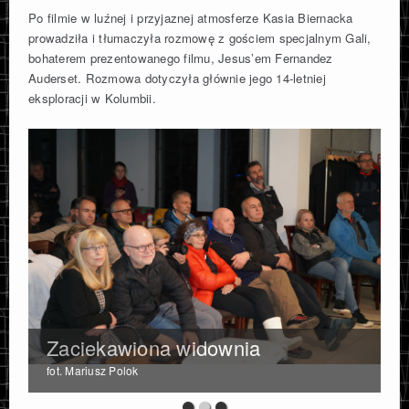
Po filmie w luźnej i przyjaznej atmosferze Kasia Biernacka
prowadziła i tłumaczyła rozmowę z gościem specjalnym Gali,
bohaterem prezentowanego filmu, Jesus’em Fernandez
Auderset. Rozmowa dotyczyła głównie jego 14-letniej
eksploracji w Kolumbii.
Zaciekawiona widownia
fot. Mariusz Polok