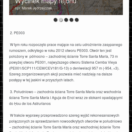
Wycinek mapy rejonu
opr. Marek Jędrzejczak
2. PE003
W tym roku rozpoczęto prace mające na celu udrożnienie zasypanego
rumoszem, odkrytego w roku 2012 otworu PE003. Otwór ten jest
położony w północno – zachodniej ścianie Torre Santa María, 73 m
powyżej otworu PE001, najwyższego otworu Sistema Cemba Vieya
(PE001/SCP111/CEM/CEV181/G-13) o deniwelacji 957 m (-954, +3).
Szereg zorganizowanych akcji pozwala mieć nadzieję na dalsze
postępy w tej jaskini w przyszłych latach.
3. Południowo – zachodnia ściana Torre Santa María oraz wschodnia
ściana Torre Santa María i Aguja de Enol wraz ze stokami opadającymi
do Ḥou de los Astrurianos
W trakcie wyprawy przeprowadzono szereg wyjść rekonesansowych
połączonych ze sprawdzaniem nowoodkrytych otworów w południowo
– zachodniej ścianie Torre Santa María oraz wschodniej ścianie Torre