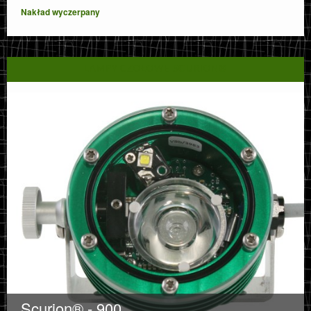
Nakład wyczerpany
LAMPY CZOŁOWE SCURION®
Scurion® - 900