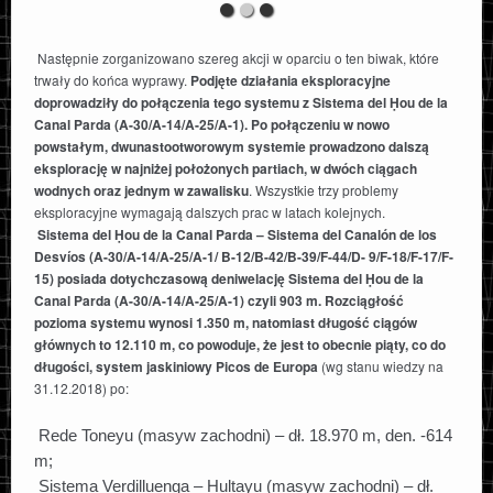
Następnie zorganizowano szereg akcji w oparciu o ten biwak, które
trwały do końca wyprawy.
Podjęte działania eksploracyjne
doprowadziły do połączenia tego systemu z Sistema del Ḥou de la
Canal Parda (A-30/A-14/A-25/A-1). Po połączeniu w nowo
powstałym, dwunastootworowym systemie prowadzono dalszą
eksplorację w najniżej położonych partiach, w dwóch ciągach
wodnych oraz jednym w zawalisku
. Wszystkie trzy problemy
eksploracyjne wymagają dalszych prac w latach kolejnych.
Sistema del Ḥou de la Canal Parda – Sistema del Canalón de los
Desvíos (A-30/A-14/A-25/A-1/ B-12/B-42/B-39/F-44/D- 9/F-18/F-17/F-
15) posiada dotychczasową deniwelację Sistema del Ḥou de la
Canal Parda (A-30/A-14/A-25/A-1) czyli 903 m. Rozciągłość
pozioma systemu wynosi 1.350 m, natomiast długość ciągów
głównych to 12.110 m, co powoduje, że jest to obecnie piąty, co do
długości, system jaskiniowy Picos de Europa
(wg stanu wiedzy na
31.12.2018) po:
Rede Toneyu (masyw zachodni) – dł. 18.970 m, den. -614
m;
Sistema Verdilluenga – Ḥultayu (masyw zachodni) – dł.