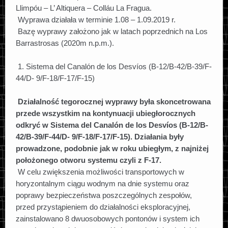
Llimpóu – L’ Altiquera – Colláu La Fragua.
Wyprawa działała w terminie 1.08 – 1.09.2019 r.
Bazę wyprawy założono jak w latach poprzednich na Los
Barrastrosas (2020m n.p.m.).
1. Sistema del Canalón de los Desvíos (B-12/B-42/B-39/F-
44/D- 9/F-18/F-17/F-15)
Działalność tegorocznej wyprawy była skoncetrowana
przede wszystkim na kontynuacji ubiegłorocznych
odkryć w Sistema del Canalón de los Desvíos (B-12/B-
42/B-39/F-44/D- 9/F-18/F-17/F-15). Działania były
prowadzone, podobnie jak w roku ubiegłym, z najniżej
położonego otworu systemu czyli z F-17.
W celu zwiększenia możliwości transportowych w
horyzontalnym ciągu wodnym na dnie systemu oraz
poprawy bezpieczeństwa poszczególnych zespołów,
przed przystąpieniem do działalności eksploracyjnej,
zainstalowano 8 dwuosobowych pontonów i system ich