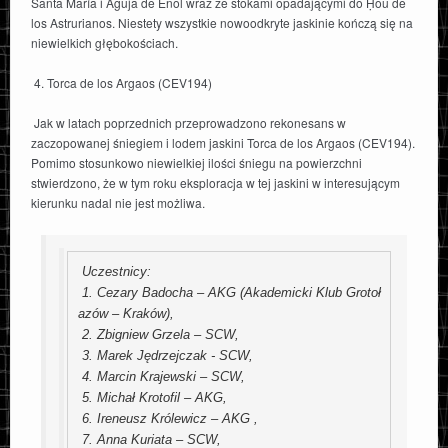
Santa María i Aguja de Enol wraz ze stokami opadającymi do Ḥou de
los Astrurianos. Niestety wszystkie nowoodkryte jaskinie kończą się na
niewielkich głębokościach.
4. Torca de los Argaos (CEV194)
Jak w latach poprzednich przeprowadzono rekonesans w
zaczopowanej śniegiem i lodem jaskini Torca de los Argaos (CEV194).
Pomimo stosunkowo niewielkiej ilości śniegu na powierzchni
stwierdzono, że w tym roku eksploracja w tej jaskini w interesującym
kierunku nadal nie jest możliwa.
 Uczestnicy:

 1. Cezary Badocha – AKG (Akademicki Klub Grotoł
azów – Kraków),

 2. Zbigniew Grzela – SCW,

 3. Marek Jędrzejczak - SCW,

 4. Marcin Krajewski – SCW,

 5. Michał Krotofil – AKG,

 6. Ireneusz Królewicz – AKG ,

 7. Anna Kuriata – SCW,
