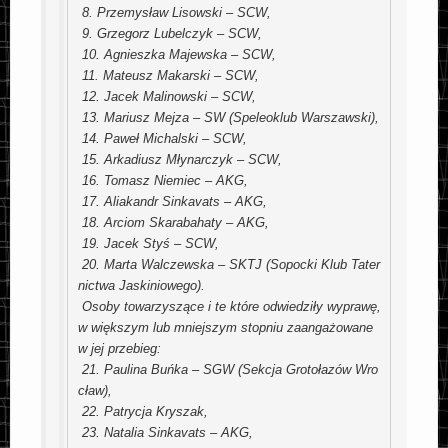
 8. Przemysław Lisowski – SCW,

 9. Grzegorz Lubelczyk – SCW,

 10. Agnieszka Majewska – SCW,

 11. Mateusz Makarski – SCW,

 12. Jacek Malinowski – SCW,

 13. Mariusz Mejza – SW (Speleoklub Warszawski),

 14. Paweł Michalski – SCW,

 15. Arkadiusz Młynarczyk – SCW,

 16. Tomasz Niemiec – AKG,

 17. Aliakandr Sinkavats – AKG,

 18. Arciom Skarabahaty – AKG,

 19. Jacek Styś – SCW,

 20. Marta Walczewska – SKTJ (Sopocki Klub Tater
nictwa Jaskiniowego). 

 Osoby towarzyszące i te które odwiedziły wyprawę, 
w większym lub mniejszym stopniu zaangażowane 
w jej przebieg:

 21. Paulina Buńka – SGW (Sekcja Grotołazów Wro
cław),

 22. Patrycja Kryszak,

 23. Natalia Sinkavats – AKG,
