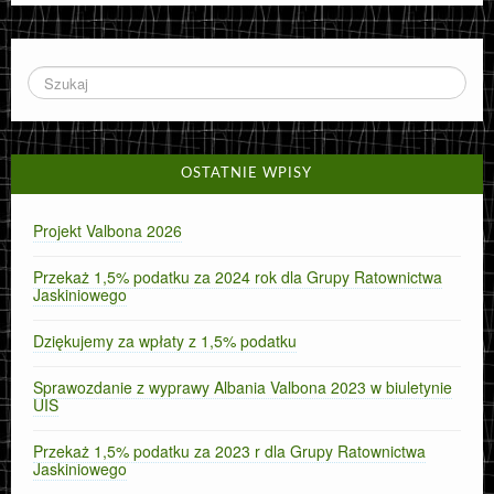
OSTATNIE WPISY
Projekt Valbona 2026
Przekaż 1,5% podatku za 2024 rok dla Grupy Ratownictwa
Jaskiniowego
Dziękujemy za wpłaty z 1,5% podatku
Sprawozdanie z wyprawy Albania Valbona 2023 w biuletynie
UIS
Przekaż 1,5% podatku za 2023 r dla Grupy Ratownictwa
Jaskiniowego