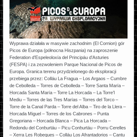
KATALOG WYPRAW POLSKICH
SZACHOWNICA
Wyprawa działała w masywie zachodnim (El Cornion) gór
CAVE SNIPER
Picos de Europa (północna Hiszpania) na zaproszenie
Federation d’Espeleoloxía del Principáu d’Asturies
O FUNDACJI
(FESPA) i za zezwoleniem Parque Nacional de Picos de
Europa. Granica terenu przydzielonego do eksploracji
przebiega przez: Colláu La Fragua – Los Argaos – Cumbre
KONTAKT
de Cebolleda – Torres de Cebolleda – Torre Santa María –
Ḥorcada Santa María – Torre La Ḥorcada – La Torre’l
Mediu – Torres de las Tres Marías – Torres del Torco –
Torre de la Canal Parda – Torre del Alba – Tiro de la Llera –
Ḥorcada Miguel – Torres de los Cabrones – Punta
Gregoriana – Ḥorcada Blanca – Pica La Ḥorcada –
Redondu del Conḥurtáu – Picu Conḥurtáu – Porru Cerelles
– Xerra Les Robeques – Colláu Los Afrantadorios – Cantu