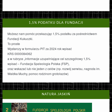
1,5% PODATKU DLA FUNDACJI
Możesz nam pomóc przekazując 1,5% podatku za pośrednictwem
Fundacji Kukuczki.
To proste
Wystarczy w formularzu PIT za 2024 rok wpisać
KRS 0000084062
a w rubryce „informacje uzupełniające cel szczegółowy 1,5%
wpisać – Fundacja Speleologia Polska (FSP),
oraz wskazać lub nie jeden z celów (np. rozwój serwisu, nagroda im.
Waldka Muchy, pomoc rodzinom grotołazów)
NATURA JASKIŃ