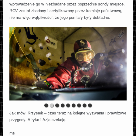
wprowadzenie go w niezbadane przez poprzednie sondy miejsce.
ROV został zbadany i certyfikowany przez komisję państwową,
nie ma więc wątpliwości, że jego pomiary były dokładne.
Jak mówi Krzysiek – czas teraz na kolejne wyzwania i prawdziwe
przygody. Afryka i Azja czekają.
ms