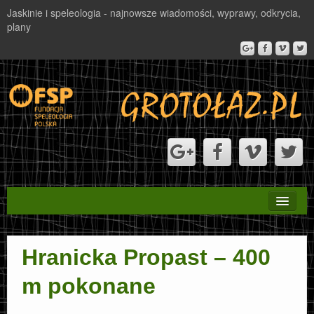
Jaskinie i speleologia - najnowsze wiadomości, wyprawy, odkrycia,
plany
STRONA GŁÓWNA
Hranicka Propast – 400
PROJEKT VALBONA
m pokonane
NAGRODA