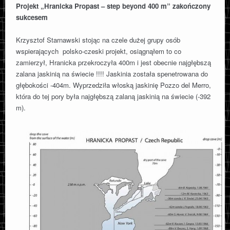
Projekt „Hranicka Propast – step beyond 400 m” zakończony
KATALOG WYPRAW POLSKICH
sukcesem
Krzysztof Starnawski stojąc na czele dużej grupy osób
SZACHOWNICA
wspierających polsko-czeski projekt, osiągnąłem to co
zamierzył, Hranicka przekroczyła 400m i jest obecnie najgłębszą
zalana jaskinią na świecie !!!! Jaskinia została spenetrowana do
CAVE SNIPER
głębokości -404m. Wyprzedziła włoską jaskinię Pozzo del Merro,
która do tej pory była najgłębszą zalaną jaskinią na świecie (-392
O FUNDACJI
m).
KONTAKT