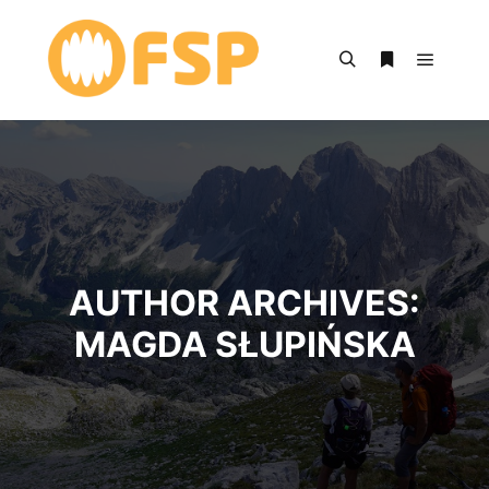
Main m
Search
More info
AUTHOR ARCHIVES:
MAGDA SŁUPIŃSKA